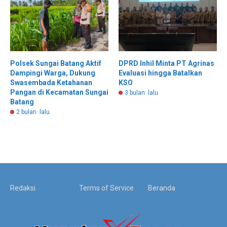
Polsek Sungai Batang Aktif
DPRD Inhil Minta PT Agrinas
Dampingi Warga, Dukung
Evaluasi hingga Batalkan
Swasembada Ketahanan
KSO
Pangan di Kecamatan Sungai
3 bulan lalu
Batang
2 bulan lalu
Redaksi
Terms of Service
Beranda