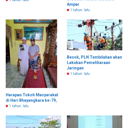
1 tahun lalu
Ampar
1 tahun lalu
Besok, PLN Tembilahan akan
Lakukan Pemeliharaan
Jaringan
1 tahun lalu
Harapan Tokoh Masyarakat
di Hari Bhayangkara ke-79,
1 tahun lalu