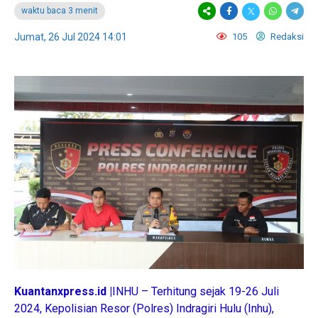
waktu baca 3 menit
Jumat, 26 Jul 2024 14:01
105
Redaksi
Kuantanxpress.id |
INHU – Terhitung sejak 19-26 Juli
2024, Kepolisian Resor (Polres) Indragiri Hulu (Inhu),