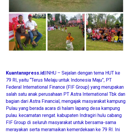
Kuantanxpress.id|
INHU – Sejalan dengan tema HUT ke
79 RI, yaitu “Terus Melaju untuk Indonesia Maju”, PT
Federal International Finance (FIF Group) yang merupakan
salah satu anak perusahaan PT Astra International Tbk dan
bagian dari Astra Financial, mengajak masyarakat kampung
Pulau yang berada acara di halam lapang desa kampung
pulau. kecamatan rengat. kabupaten Indragiri hulu cabang
FIF Group di seluruh masyarakat untuk bersama-sama
merayakan serta meramaikan kemerdekaan ke 79 RI. Ini