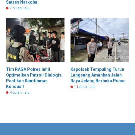
Satres Narkoba
7 bulan lalu
Tim RAGA Polres Inhil
Kapolsek Tempuling Turun
Optimalkan Patroli Dialogis,
Langsung Amankan Jalan
Pastikan Kamtibmas
Raya Jelang Berbuka Puasa
Kondusif
1 tahun lalu
4 bulan lalu