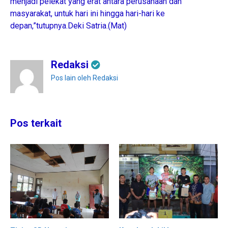
menjadi pelekat yang erat antara perusahaan dan
masyarakat, untuk hari ini hingga hari-hari ke
depan,”tutupnya.Deki Satria.(Mat)
Redaksi
Pos lain oleh Redaksi
Pos terkait