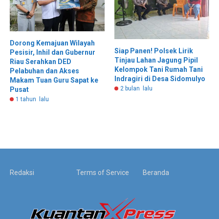
Dorong Kemajuan Wilayah
Siap Panen! Polsek Lirik
Pesisir, Inhil dan Gubernur
Tinjau Lahan Jagung Pipil
Riau Serahkan DED
Kelompok Tani Rumah Tani
Pelabuhan dan Akses
Indragiri di Desa Sidomulyo
Makam Tuan Guru Sapat ke
2 bulan lalu
Pusat
1 tahun lalu
Redaksi
Terms of Service
Beranda