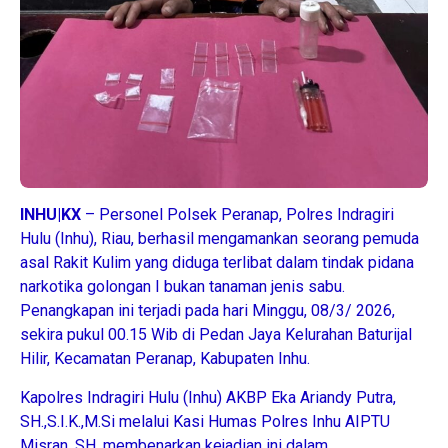
INHU|KX
– Personel Polsek Peranap, Polres Indragiri
Hulu (Inhu), Riau, berhasil mengamankan seorang pemuda
asal Rakit Kulim yang diduga terlibat dalam tindak pidana
narkotika golongan I bukan tanaman jenis sabu.
Penangkapan ini terjadi pada hari Minggu, 08/3/ 2026,
sekira pukul 00.15 Wib di Pedan Jaya Kelurahan Baturijal
Hilir, Kecamatan Peranap, Kabupaten Inhu.
Kapolres Indragiri Hulu (Inhu) AKBP Eka Ariandy Putra,
SH.,S.I.K.,M.Si melalui Kasi Humas Polres Inhu AIPTU
Misran, SH, membenarkan kejadian ini dalam