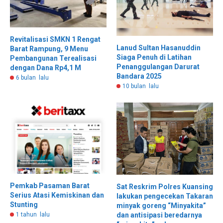
Revitalisasi SMKN 1 Rengat
Lanud Sultan Hasanuddin
Barat Rampung, 9 Menu
Siaga Penuh di Latihan
Pembangunan Terealisasi
Penanggulangan Darurat
dengan Dana Rp4,1 M
Bandara 2025
6 bulan lalu
10 bulan lalu
Pemkab Pasaman Barat
Sat Reskrim Polres Kuansing
Serius Atasi Kemiskinan dan
lakukan pengecekan Takaran
Stunting
minyak goreng “Minyakita”
1 tahun lalu
dan antisipasi beredarnya