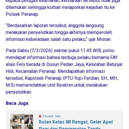
kepada petugas keamanan, kendaraan tersebut tidak juga
ditemukan sehingga korban melaporkan kejadian itu ke
Polsek Peranap.
“Berdasarkan laporan tersebut, anggota langsung
melakukan penyelidikan hingga akhirnya memperoleh
informasi keberadaan salah satu pelaku,” ujar Misran.
Pada Sabtu (7/3/2026) sekitar pukul 11.45 WIB, polisi
mendapat informasi bahwa terduga pelaku bernama FAY
alias Fery berada di Dusun Pedan Jaya, Kelurahan Baturijal
Hilir, Kecamatan Peranap. Mendapatkan informasi
tersebut, Kapolsek Peranap IPTU Yopi Ferdian, SH., MH.,
M.Si memerintahkan Unit Reskrim untuk melakukan
penyelidikan.
Baca Juga
5 bulan lalu
Rutan Kelas llB Rengat, Gelar Apel
Pagi dan Penyematan Tanda