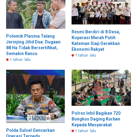
Resmi Berdiri di 8 Desa,
Polemik Plasma Talang
Koperasi Merah Putih
Jerinjing Jilid Dua: Dugaan
Kateman Siap Gerakkan
88 Ha Tidak Bersertifikat,
Ekonomi Rakyat
Semakin Rancu
1 tahun lalu
1 tahun lalu
Polres Inhil Bagikan 720
Bungkus Daging Kurban
Kepada Masyarakat
Polda Sulsel Gencarkan
1 tahun lalu
Operasi Terpadu