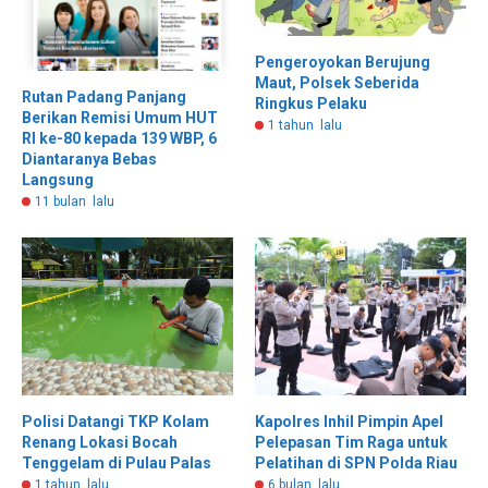
Pengeroyokan Berujung
Maut, Polsek Seberida
Rutan Padang Panjang
Ringkus Pelaku
Berikan Remisi Umum HUT
1 tahun lalu
RI ke-80 kepada 139 WBP, 6
Diantaranya Bebas
Langsung
11 bulan lalu
Polisi Datangi TKP Kolam
Kapolres Inhil Pimpin Apel
Renang Lokasi Bocah
Pelepasan Tim Raga untuk
Tenggelam di Pulau Palas
Pelatihan di SPN Polda Riau
1 tahun lalu
6 bulan lalu