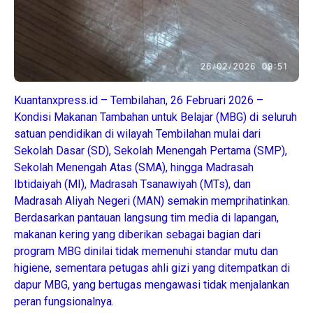
Kuantanxpress.id – Tembilahan, 26 Februari 2026 –
Kondisi Makanan Tambahan untuk Belajar (MBG) di seluruh
satuan pendidikan di wilayah Tembilahan mulai dari
Sekolah Dasar (SD), Sekolah Menengah Pertama (SMP),
Sekolah Menengah Atas (SMA), hingga Madrasah
Ibtidaiyah (MI), Madrasah Tsanawiyah (MTs), dan
Madrasah Aliyah Negeri (MAN) semakin memprihatinkan.
Berdasarkan pantauan langsung tim media di lapangan,
makanan kering yang diberikan sebagai bagian dari
program MBG dinilai tidak memenuhi standar mutu dan
higiene, sementara petugas ahli gizi yang ditempatkan di
dapur MBG, yang bertugas mengawasi tidak menjalankan
peran fungsionalnya.