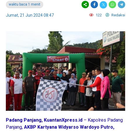
waktu baca 1 menit
Jumat, 21 Jun 2024 08:47
122
Redaksi
Padang Panjang, KuantanXpress.id
– Kapolres Padang
Panjang,
AKBP
Kartyana Widyarso Wardoyo Putro,