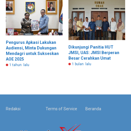
Pengurus Apkasi Lakukan
Dikunjungi Panitia HUT
Audiensi, Minta Dukungan
JMSI, UAS: JMSI Berperan
Mendagri untuk Sukseskan
Besar Cerahkan Umat
AOE 2025
1 bulan lalu
1 tahun lalu
Redaksi
Terms of Service
Beranda