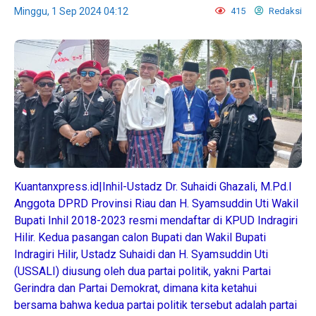
Minggu, 1 Sep 2024 04:12
415
Redaksi
Kuantanxpress.id|Inhil-Ustadz Dr. Suhaidi Ghazali, M.Pd.I
Anggota DPRD Provinsi Riau dan H. Syamsuddin Uti Wakil
Bupati Inhil 2018-2023 resmi mendaftar di KPUD Indragiri
Hilir. Kedua pasangan calon Bupati dan Wakil Bupati
Indragiri Hilir, Ustadz Suhaidi dan H. Syamsuddin Uti
(USSALI) diusung oleh dua partai politik, yakni Partai
Gerindra dan Partai Demokrat, dimana kita ketahui
bersama bahwa kedua partai politik tersebut adalah partai