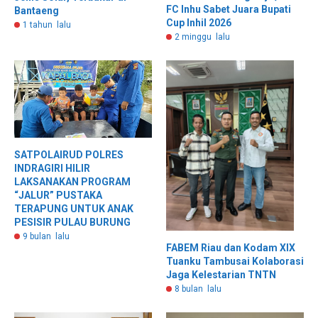
FC Inhu Sabet Juara Bupati
Bantaeng
Cup Inhil 2026
1 tahun lalu
2 minggu lalu
SATPOLAIRUD POLRES
INDRAGIRI HILIR
LAKSANAKAN PROGRAM
“JALUR” PUSTAKA
TERAPUNG UNTUK ANAK
PESISIR PULAU BURUNG
9 bulan lalu
FABEM Riau dan Kodam XIX
Tuanku Tambusai Kolaborasi
Jaga Kelestarian TNTN
8 bulan lalu