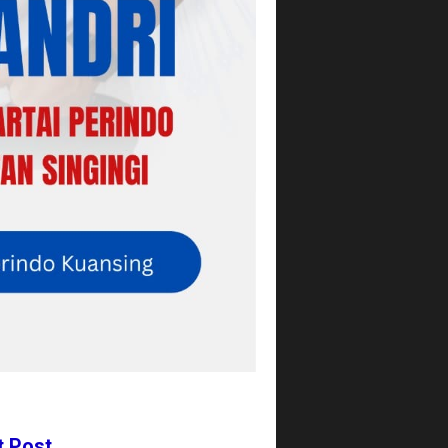
t Post