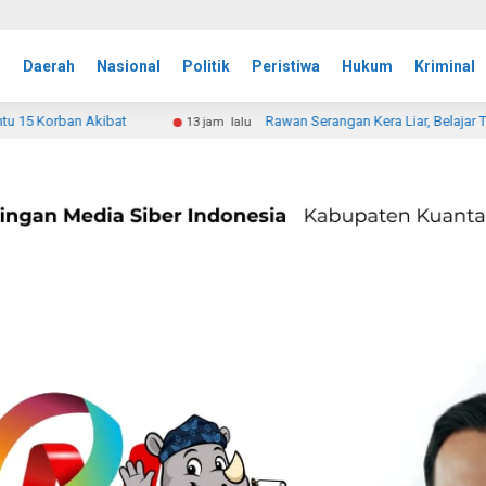
a
Daerah
Nasional
Politik
Peristiwa
Hukum
Kriminal
Rawan Serangan Kera Liar, Belajar Tatap Muka di Tembilahan Dialih
3 jam lalu