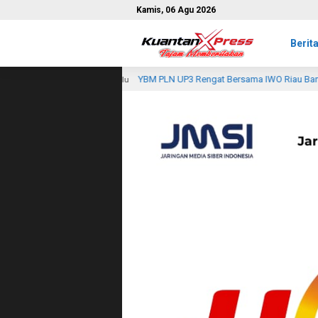
Kamis, 06 Agu 2026
Berit
YBM PLN UP3 Rengat Bersama IWO Riau Bantu 15 Korban Akibat
u
1