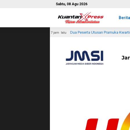
Sabtu, 08 Agu 2026
Berit
Dua Peserta Utusan Pramuka Kwartir Ranting Tembilahan Ikuti Jambor
 jam lalu