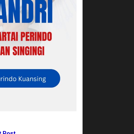
t Post