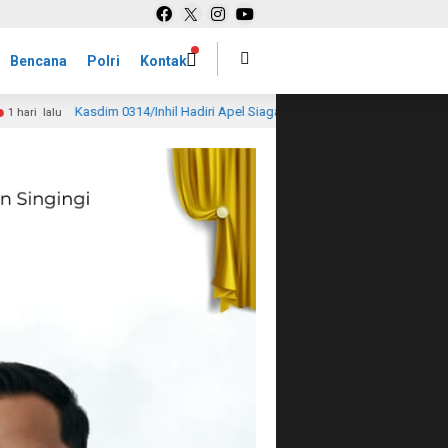
Bencana
Polri
Kontak
 Hadiri Apel Siaga Karhutla, Tegaskan Komitmen TNI Perkuat Pencegahan di L