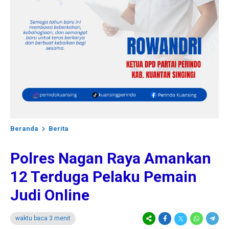
Beranda
Berita
Polres Nagan Raya Amankan
12 Terduga Pelaku Pemain
Judi Online
waktu baca 3 menit