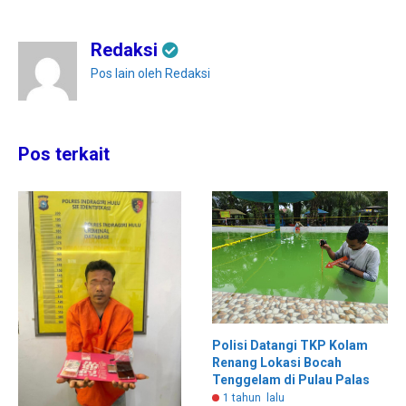
Redaksi
Pos lain oleh Redaksi
Pos terkait
Polisi Datangi TKP Kolam
Renang Lokasi Bocah
Tenggelam di Pulau Palas
1 tahun lalu