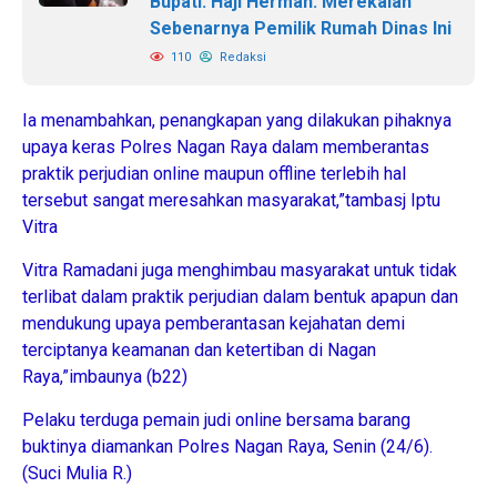
Bupati. Haji Herman: Merekalah
Sebenarnya Pemilik Rumah Dinas Ini
110
Redaksi
Ia menambahkan, penangkapan yang dilakukan pihaknya
upaya keras Polres Nagan Raya dalam memberantas
praktik perjudian online maupun offline terlebih hal
tersebut sangat meresahkan masyarakat,”tambasj Iptu
Vitra
Vitra Ramadani juga menghimbau masyarakat untuk tidak
terlibat dalam praktik perjudian dalam bentuk apapun dan
mendukung upaya pemberantasan kejahatan demi
terciptanya keamanan dan ketertiban di Nagan
Raya,”imbaunya (b22)
Pelaku terduga pemain judi online bersama barang
buktinya diamankan Polres Nagan Raya, Senin (24/6).
(Suci Mulia R.)