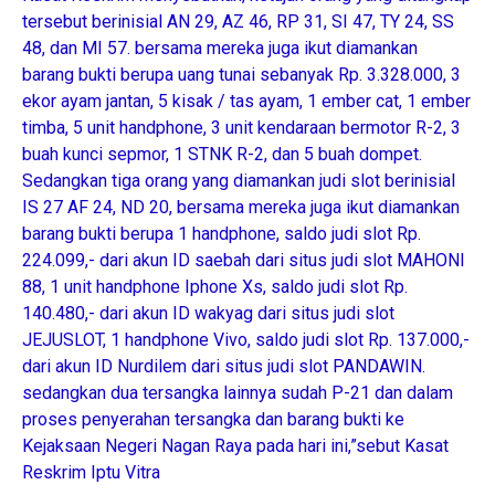
tersebut berinisial AN 29, AZ 46, RP 31, SI 47, TY 24, SS
48, dan MI 57. bersama mereka juga ikut diamankan
barang bukti berupa uang tunai sebanyak Rp. 3.328.000, 3
ekor ayam jantan, 5 kisak / tas ayam, 1 ember cat, 1 ember
timba, 5 unit handphone, 3 unit kendaraan bermotor R-2, 3
buah kunci sepmor, 1 STNK R-2, dan 5 buah dompet.
Sedangkan tiga orang yang diamankan judi slot berinisial
IS 27 AF 24, ND 20, bersama mereka juga ikut diamankan
barang bukti berupa 1 handphone, saldo judi slot Rp.
224.099,- dari akun ID saebah dari situs judi slot MAHONI
88, 1 unit handphone Iphone Xs, saldo judi slot Rp.
140.480,- dari akun ID wakyag dari situs judi slot
JEJUSLOT, 1 handphone Vivo, saldo judi slot Rp. 137.000,-
dari akun ID Nurdilem dari situs judi slot PANDAWIN.
sedangkan dua tersangka lainnya sudah P-21 dan dalam
proses penyerahan tersangka dan barang bukti ke
Kejaksaan Negeri Nagan Raya pada hari ini,”sebut Kasat
Reskrim Iptu Vitra