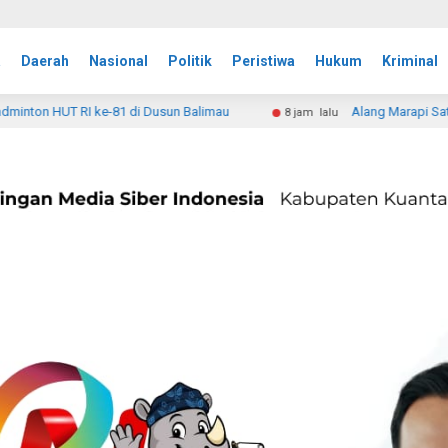
a
Daerah
Nasional
Politik
Peristiwa
Hukum
Kriminal
u
Alang Marapi Satresnarkoba Polres Padang Panjang Ta
8 jam lalu