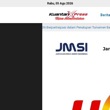
Rabu, 05 Agu 2026
Berit
tisipasi dalam Penutupan Turnamen Badminton HUT RI ke-81 di Dusun Balima