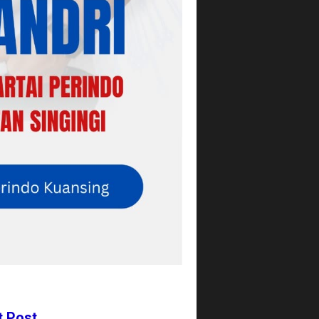
t Post