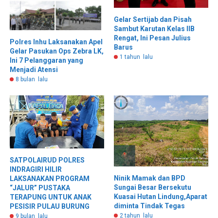
Gelar Sertijab dan Pisah
Sambut Karutan Kelas llB
Rengat, Ini Pesan Julius
Polres Inhu Laksanakan Apel
Barus
Gelar Pasukan Ops Zebra LK,
1 tahun lalu
Ini 7 Pelanggaran yang
Menjadi Atensi
8 bulan lalu
SATPOLAIRUD POLRES
INDRAGIRI HILIR
Ninik Mamak dan BPD
LAKSANAKAN PROGRAM
Sungai Besar Bersekutu
“JALUR” PUSTAKA
Kuasai Hutan Lindung,Aparat
TERAPUNG UNTUK ANAK
diminta Tindak Tegas
PESISIR PULAU BURUNG
2 tahun lalu
9 bulan lalu