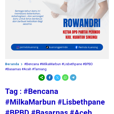
Beranda
#Bencana #MilkaMarbun #Lisbethpane #BPBD
#Basarnas #Aceh #Tamiang
Tag : #Bencana
#MilkaMarbun #Lisbethpane
#BPBD #Basarnas #Aceh