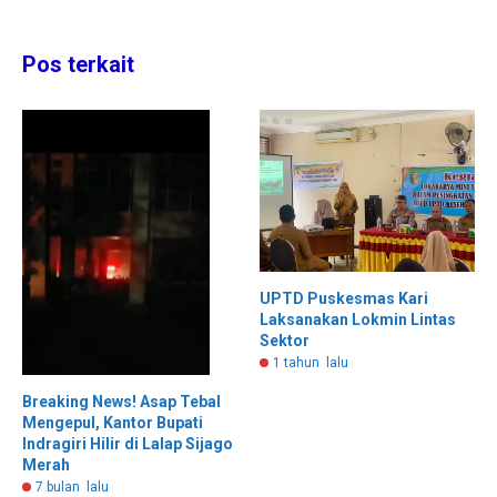
Pos terkait
UPTD Puskesmas Kari
Laksanakan Lokmin Lintas
Sektor
1 tahun lalu
Breaking News! Asap Tebal
Mengepul, Kantor Bupati
Indragiri Hilir di Lalap Sijago
Merah
7 bulan lalu