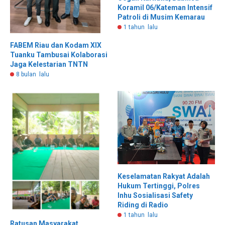
Koramil 06/Kateman Intensif
Patroli di Musim Kemarau
1 tahun lalu
FABEM Riau dan Kodam XIX
Tuanku Tambusai Kolaborasi
Jaga Kelestarian TNTN
8 bulan lalu
Keselamatan Rakyat Adalah
Hukum Tertinggi, Polres
Inhu Sosialisasi Safety
Riding di Radio
1 tahun lalu
Ratusan Masyarakat