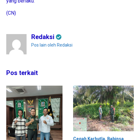
yang berlaku.
(CN)
Redaksi
Pos lain oleh Redaksi
Pos terkait
Cegah Karhutla, Babinsa