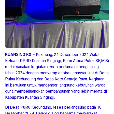
KUANSING|KX
– Kuansing, 24 Desember 2024 Wakil
Ketua II DPRD Kuantan Singingi, Romi Alfisa Putra, SE,M.Si
melaksanakan kegiatan reses pertama di penghujung
tahun 2024 dengan menyerap aspirasi masyarakat di Desa
Pulau Kedundung dan Desa Koto Sentajo Raya. Kegiatan
ini bertujuan untuk mendengar langsung kebutuhan warga
guna memperjuangkan pembangunan yang lebih merata di
Kabupaten Kuantan Singingi.
Di Desa Pulau Kedundung, reses berlangsung pada 18
Desember 2024. Dalam dialog bersama masyarakat,