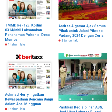
TMMD ke -123, Kodim
Andree Algamar Ajak Semua
0314/Inhil Laksanakan
Pihak untuk Jalani Pilwako
Penanaman Pohon di Desa
Padang 2024 Dengan Ceria
Mumpa
2 tahun lalu
1 tahun lalu
Achmad Herry Ingatkan
Kewaspadaan Bencana Banjir
dalam Apel Mingguan
Pastikan Kedisiplinan ASN,
1 tahun lalu