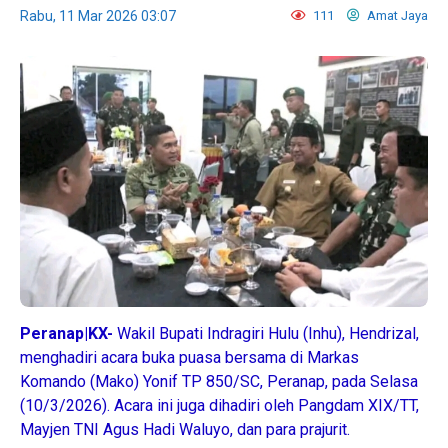
Rabu, 11 Mar 2026 03:07
111
Amat Jaya
Peranap|KX-
Wakil Bupati Indragiri Hulu (Inhu), Hendrizal,
menghadiri acara buka puasa bersama di Markas
Komando (Mako) Yonif TP 850/SC, Peranap, pada Selasa
(10/3/2026). Acara ini juga dihadiri oleh Pangdam XIX/TT,
Mayjen TNI Agus Hadi Waluyo, dan para prajurit.