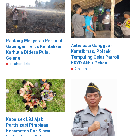
Pantang Menyerah Personil
Antisipasi Gangguan
Gabungan Terus Kendalikan
Kamtibmas, Polsek
Karhutla Didesa Pulau
Tempuling Gelar Patroli
Gelang
KRYD Akhir Pekan
1 tahun lalu
2 bulan lalu
Kapolsek LBJ Ajak
Partisipasi Pimpinan
Kecamatan Dan Siswa