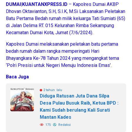
DUMAI|KUANTANXPRESS.ID
– Kapolres Dumai AKBP
Dhovan Oktavianton, S.H, S.I.K, M.Si Laksanakan Peletakan
Batu Pertama Bedah rumah milik keluarga Tati Sumiati (65)
di Jalan Delima RT. 015 Kelurahan Rimba Sekampung
Kecamatan Dumai Kota, Jumat (7/6/2024).
Kapolres Dumai melaksanakan peletakan batu pertama
bedah rumah dalam rangka memperingati Hari
Bhayangkara Ke-78 Tahun 2024 yang mengangkat tema
‘Polri Presisi untuk Negeri Menuju Indonesia Emas’.
Baca Juga
2 tahun lalu
Diduga Ratusan Juta Dana Silpa
Desa Pulau Busuk Raib, Ketua BPD :
Kami Sudah berulang Kali Surati
Mantan Kades
175
Redaksi