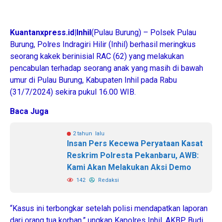
Kuantanxpress.id|Inhil
(Pulau Burung) – Polsek Pulau
Burung, Polres Indragiri Hilir (Inhil) berhasil meringkus
seorang kakek berinisial RAC (62) yang melakukan
pencabulan terhadap seorang anak yang masih di bawah
umur di Pulau Burung, Kabupaten Inhil pada Rabu
(31/7/2024) sekira pukul 16.00 WIB.
Baca Juga
2 tahun lalu
Insan Pers Kecewa Peryataan Kasat
Reskrim Polresta Pekanbaru, AWB:
Kami Akan Melakukan Aksi Demo
142
Redaksi
“Kasus ini terbongkar setelah polisi mendapatkan laporan
dari orang tua korban,” ungkap Kapolres Inhil, AKBP Budi