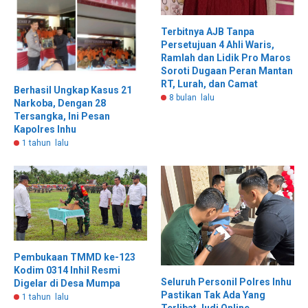
Terbitnya AJB Tanpa
Persetujuan 4 Ahli Waris,
Ramlah dan Lidik Pro Maros
Soroti Dugaan Peran Mantan
RT, Lurah, dan Camat
Berhasil Ungkap Kasus 21
8 bulan lalu
Narkoba, Dengan 28
Tersangka, Ini Pesan
Kapolres Inhu
1 tahun lalu
Pembukaan TMMD ke-123
Kodim 0314 Inhil Resmi
Seluruh Personil Polres Inhu
Digelar di Desa Mumpa
Pastikan Tak Ada Yang
1 tahun lalu