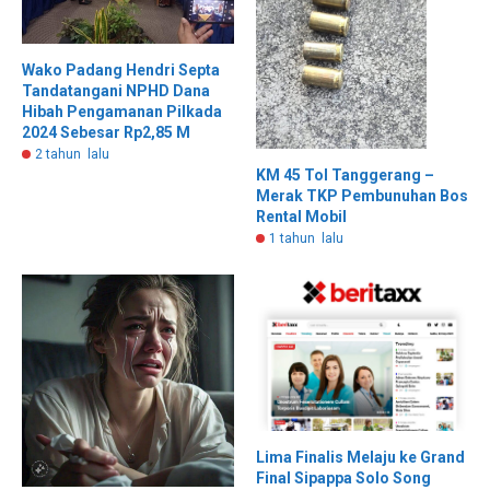
Wako Padang Hendri Septa
Tandatangani NPHD Dana
Hibah Pengamanan Pilkada
2024 Sebesar Rp2,85 M
2 tahun lalu
KM 45 Tol Tanggerang –
Merak TKP Pembunuhan Bos
Rental Mobil
1 tahun lalu
Lima Finalis Melaju ke Grand
Final Sipappa Solo Song