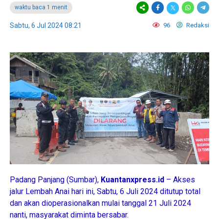
waktu baca 1 menit
Sabtu, 6 Jul 2024 08:21
96
Redaksi
Padang Panjang (Sumbar),
Kuantanxpress.id
– Akses
jalur Lembah Anai hari ini, Sabtu, 6 Juli 2024 ditutup total
dan akan dioperasionalkan mulai tanggal 21 Juli 2024
nanti, masyarakat diminta bersabar.