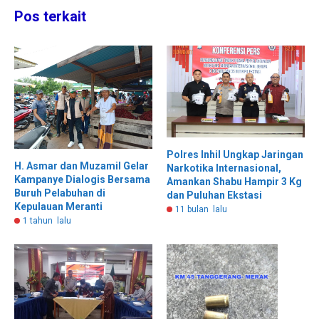
Pos terkait
Polres Inhil Ungkap Jaringan
H. Asmar dan Muzamil Gelar
Narkotika Internasional,
Kampanye Dialogis Bersama
Amankan Shabu Hampir 3 Kg
Buruh Pelabuhan di
dan Puluhan Ekstasi
Kepulauan Meranti
11 bulan lalu
1 tahun lalu