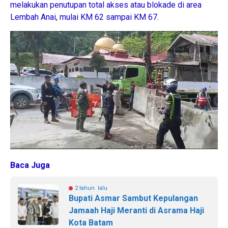
melakukan penutupan total akses atau blokade di area
Lembah Anai, mulai KM 62 sampai KM 67.
Baca Juga
2 tahun lalu
Bupati Asmar Sambut Kepulangan
Jamaah Haji Meranti di Asrama Haji
Kota Batam