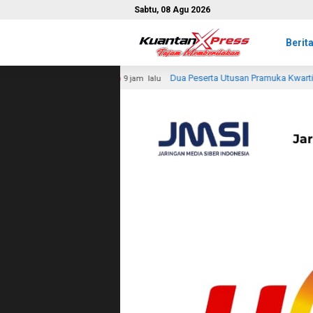
Sabtu, 08 Agu 2026
Berit
Dua Peserta Utusan Pramuka Kwartir Ranting Tembilahan Ikuti Jambo
9 jam lalu