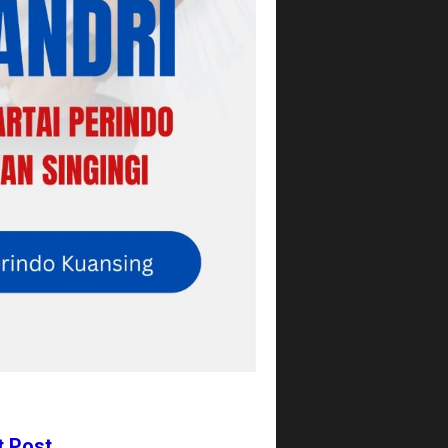
t Post