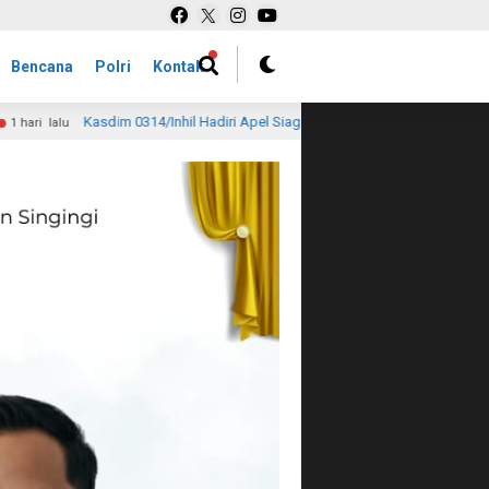
Bencana
Polri
Kontak
l Hadiri Apel Siaga Karhutla, Tegaskan Komitmen TNI Perkuat Pencegahan di 