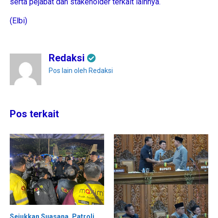
serta pejabat dan stakeholder terkait lainnya.
(Elbi)
Redaksi
Pos lain oleh Redaksi
Pos terkait
Sejukkan Suasana, Patroli