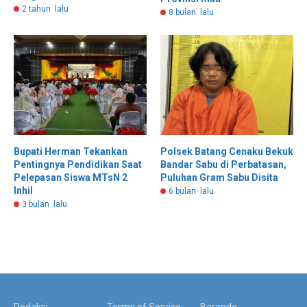
2 tahun lalu
8 bulan lalu
Bupati Herman Tekankan
Polsek Batang Cenaku Bekuk
Pentingnya Pendidikan Saat
Bandar Sabu di Perbatasan,
Pelepasan Siswa MTsN 2
Puluhan Gram Sabu Disita
Inhil
6 bulan lalu
3 bulan lalu
Redaksi
Terms of Service
Beranda