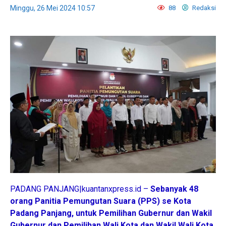
Minggu, 26 Mei 2024 10:57
88
Redaksi
PADANG PANJANG|kuantanxpress.id –
Sebanyak 48
orang Panitia Pemungutan Suara (PPS) se Kota
Padang Panjang, untuk Pemilihan Gubernur dan Wakil
Gubernur dan Pemilihan Wali Kota dan Wakil Wali Kota