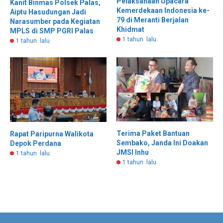
Pelaksanaan Upacara
Kanit Binmas Polsek Palas,
Kemerdekaan Indonesia ke-
Aiptu Hasudungan Jadi
79 di Meranti Berjalan
Narasumber pada Kegiatan
Khidmat
MPLS di SMP PGRI Palas
1 tahun lalu
1 tahun lalu
Terima Paket Bantuan
Rapat Paripurna Walikota
Sembako, Janda Ini Doakan
Depok Perdana
JMSI Inhu
1 tahun lalu
1 tahun lalu