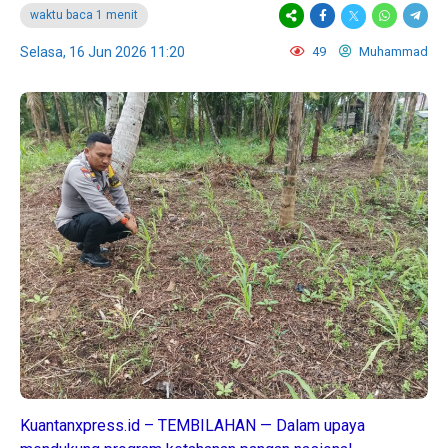
waktu baca 1 menit
Selasa, 16 Jun 2026 11:20
49
Muhammad
Kuantanxpress.id – TEMBILAHAN — Dalam upaya