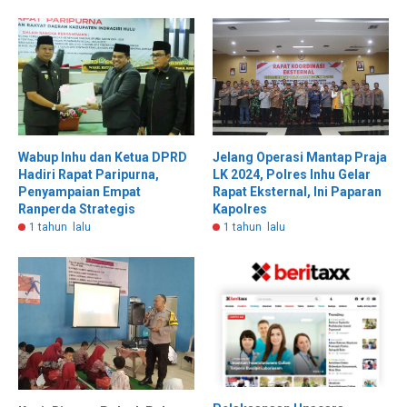
Wabup Inhu dan Ketua DPRD
Jelang Operasi Mantap Praja
Hadiri Rapat Paripurna,
LK 2024, Polres Inhu Gelar
Penyampaian Empat
Rapat Eksternal, Ini Paparan
Ranperda Strategis
Kapolres
1 tahun lalu
1 tahun lalu