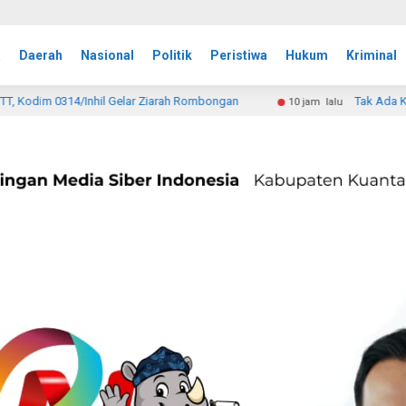
a
Daerah
Nasional
Politik
Peristiwa
Hukum
Kriminal
arah Rombongan
Tak Ada Kejelasan, Ahli Waris Minta La
10 jam lalu