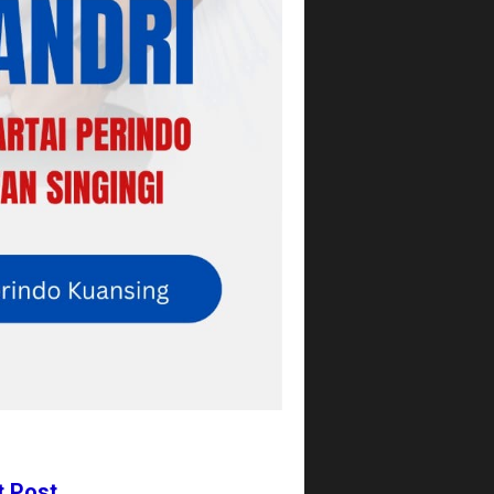
t Post