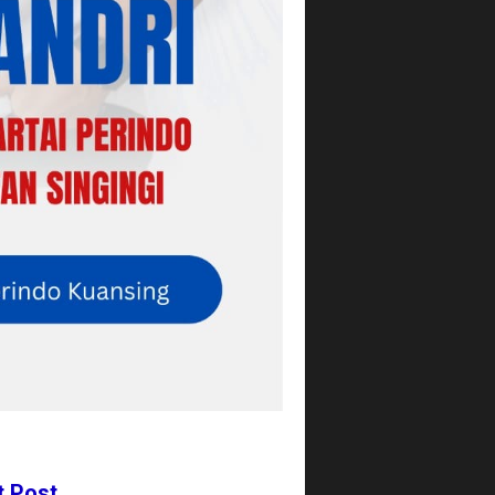
t Post