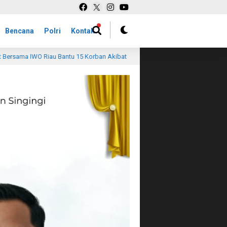
Bencana
Polri
Kontak
 Akibat
Rawan Serangan Kera Liar, Belajar Tatap Muka di
13 jam lalu