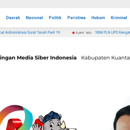
a
Daerah
Nasional
Politik
Peristiwa
Hukum
Kriminal
YBM PLN UP3 Rengat Bersama IWO Riau Bantu 15 Korban
6 jam lalu