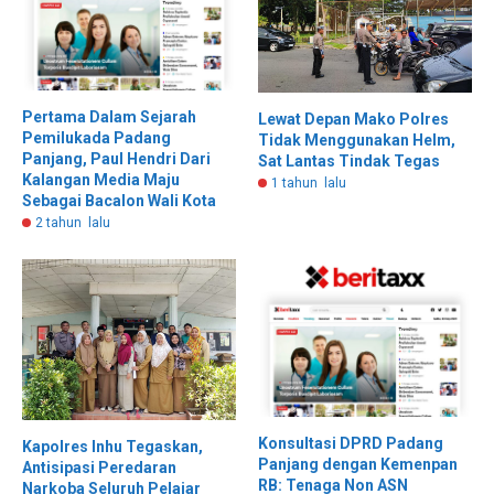
Pertama Dalam Sejarah
Lewat Depan Mako Polres
Pemilukada Padang
Tidak Menggunakan Helm,
Panjang, Paul Hendri Dari
Sat Lantas Tindak Tegas
Kalangan Media Maju
1 tahun lalu
Sebagai Bacalon Wali Kota
2 tahun lalu
Konsultasi DPRD Padang
Kapolres Inhu Tegaskan,
Panjang dengan Kemenpan
Antisipasi Peredaran
RB: Tenaga Non ASN
Narkoba Seluruh Pelajar