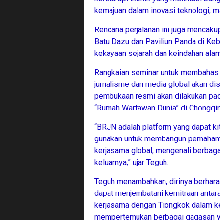
kemajuan dalam inovasi teknologi, 
Rencana perjalanan ini juga mencakup
Batu Dazu dan Paviliun Panda di K
kekayaan sejarah dan keindahan alam
Rangkaian seminar untuk membahas 
jurnalisme dan media global akan d
pembukaan resmi akan dilakukan pa
“Rumah Wartawan Dunia” di Chongqin
“BRJN adalah platform yang dapat k
gunakan untuk membangun pemahaman
kerjasama global, mengenali berbagai
keluarnya,” ujar Teguh.
Teguh menambahkan, dirinya berhar
dapat menjembatani kemitraan antar
kerjasama dengan Tiongkok dalam ke
mempertemukan berbagai gagasan y