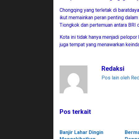
Chongqing yang terletak di baratday
ikut memainkan peran penting dalam
Tiongkok dan pertemuan antara BRI 
Kota ini tidak hanya menjadi pelopor
juga tempat yang menawarkan keinda
Redaksi
Pos lain oleh Re
Pos terkait
Banjir Lahar Dingin
Berma