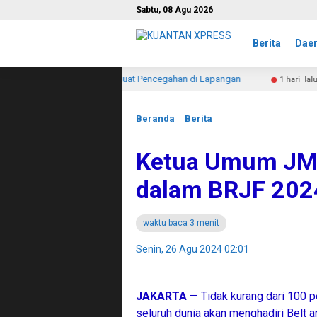
Sabtu, 08 Agu 2026
Berita
Dae
askan Komitmen TNI Perkuat Pencegahan di Lapangan
Perin
1 hari lalu
Beranda
Berita
Ketua Umum JMSI
dalam BRJF 202
waktu baca 3 menit
Senin, 26 Agu 2024 02:01
JAKARTA
— Tidak kurang dari 100 
seluruh dunia akan menghadiri Belt 