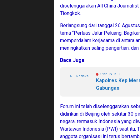
diselenggarakan All China Journalis
Tiongkok.
Berlangsung dari tanggal 26 Agustu
tema “Perluas Jalur Peluang, Bagika
memperdalam kerjasama di antara an
meningkatkan saling pengertian, da
Baca Juga
1 tahun lalu
114
Redaksi
Kapolres Kep Mera
Gabungan
Forum ini telah diselenggarakan seb
didirikan di Beijing oleh sekitar 30
negara, termasuk Indonesia yang diw
Wartawan Indonesia (PWI) saat itu, 
anggota organisasi ini terus bertam