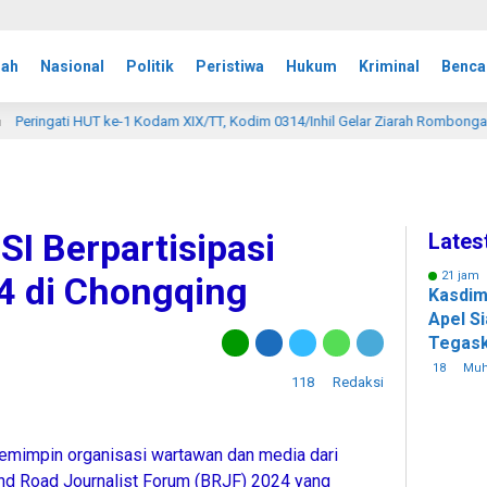
rah
Nasional
Politik
Peristiwa
Hukum
Kriminal
Benca
gati HUT ke-1 Kodam XIX/TT, Kodim 0314/Inhil Gelar Ziarah Rombongan
 Berpartisipasi
Lates
21 jam 
4 di Chongqing
Kasdim 
Apel Si
Tegask
Perkua
18
Mu
118
Redaksi
Lapan
pemimpin organisasi wartawan dan media dari
and Road Journalist Forum (BRJF) 2024 yang