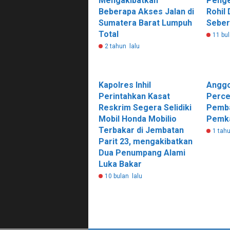
Mengakibatkan
Penge
Beberapa Akses Jalan di
Rohil 
Sumatera Barat Lumpuh
Seber
Total
11 bul
2 tahun lalu
Kapolres Inhil
Anggo
Perintahkan Kasat
Perce
Reskrim Segera Selidiki
Pemb
Mobil Honda Mobilio
Pemka
Terbakar di Jembatan
1 tahu
Parit 23, mengakibatkan
Dua Penumpang Alami
Luka Bakar
10 bulan lalu