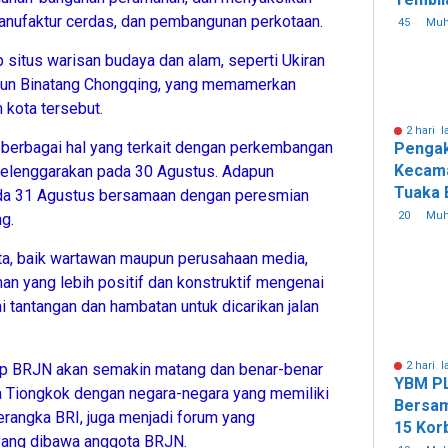
manufaktur cerdas, dan pembangunan perkotaan.
Riau La
45
Mu
 situs warisan budaya dan alam, seperti Ukiran
ebun Binatang Chongqing, yang memamerkan
 kota tersebut.
2 hari l
berbagai hal yang terkait dengan perkembangan
Pengak
Kecama
iselenggarakan pada 30 Agustus. Adapun
Tuaka 
da 31 Agustus bersamaan dengan peresmian
Cacat 
20
Mu
g.
Tanah 
ita, baik wartawan maupun perusahaan media,
 yang lebih positif dan konstruktif mengenai
 tantangan dan hambatan untuk dicarikan jalan
2 hari l
ap BRJN akan semakin matang dan benar-benar
YBM PL
a Tiongkok dengan negara-negara yang memiliki
Bersam
rangka BRI, juga menjadi forum yang
15 Kor
ang dibawa anggota BRJN.