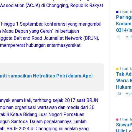
t Association (ACJA) di Chongqing, Republik Rakyat
1 hari l
Pering
Kodam 
s hingga 1 September, konferensi yang mengambil
0314/In
n Masa Depan yang Cerah” ini bertujuan
Rombo
21
Mu
ggota Belt and Road Journalist Network (BRJN),
n mempererat hubungan antarmasyarakat.
1 hari l
Tak Ada
nti sampaikan Netralitas Polri dalam Apel
Waris 
Hukum 
23
Mu
anyak enam kali, terhitung sejak 2017 saat BRJN
 pimpinan organisasi wartawan dan media dari 30
akili Ketua Bidang Luar Negeri Persatuan
1 hari l
Teguh Santosa. Dalam perjalanannya, jumlah
Siswa 
bah. BRJF 2024 di Chongqing ini adalah yang
Hilir L