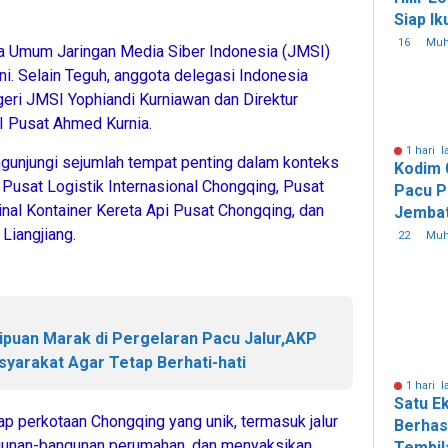
Siap I
Nasiona
16
Mu
ua Umum Jaringan Media Siber Indonesia (JMSI)
ni. Selain Teguh, anggota delegasi Indonesia
geri JMSI Yophiandi Kurniawan dan Direktur
I Pusat Ahmed Kurnia.
1 hari l
gunjungi sejumlah tempat penting dalam konteks
Kodim 
i Pusat Logistik Internasional Chongqing, Pusat
Pacu 
al Kontainer Kereta Api Pusat Chongqing, dan
Jembat
Liangjiang.
Perinti
22
Mu
Sebera
ipuan Marak di Pergelaran Pacu Jalur,AKP
syarakat Agar Tetap Berhati-hati
1 hari l
Satu E
ap perkotaan Chongqing yang unik, termasuk jalur
Berhasi
angunan-bangunan perumahan, dan menyaksikan
Tembil