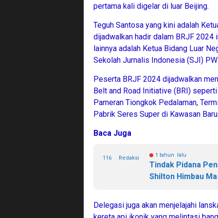
pertama kali digelar di luar Beijing.
Teguh Santosa yang kini adalah Ket
dijadwalkan hadir dalam BRJF 2024 i
lainnya adalah Ketua Bidang Luar Ne
Sekolah Jurnalis Indonesia (SJI) PW
Peserta BRJF 2024 dijadwalkan men
Belt and Road Initiative (BRI) sepert
Pameran Tiongkok Pedalaman, Termin
Pabrik Seres Super di Kawasan Baru 
Baca Juga
1 tahun lalu
116
Redaksi
Tindak Pidana Pen
Shilton Himbau Ma
Delegasi juga akan menjelajahi lansk
kereta api ikonik yang melintasi b