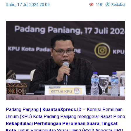
Rabu, 17 Jul 2024 20:09
118
Redaksi
Padang Panjang |
KuantanXpress.ID
– Komisi Pemilihan
Umum (KPU) Kota Padang Panjang menggelar Rapat Pleno
Rekapitulasi Perhitungan Perolehan Suara Tingkat
Kota,
untuk Pemungutan Suara Ulang (PSU) Anggota DPD