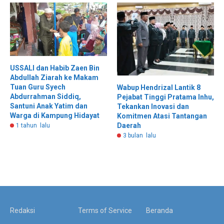
USSALI dan Habib Zaen Bin
Abdullah Ziarah ke Makam
Tuan Guru Syech
Wabup Hendrizal Lantik 8
Abdurrahman Siddiq,
Pejabat Tinggi Pratama Inhu,
Santuni Anak Yatim dan
Tekankan Inovasi dan
Warga di Kampung Hidayat
Komitmen Atasi Tantangan
Daerah
1 tahun lalu
3 bulan lalu
Redaksi
Terms of Service
Beranda