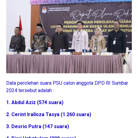
Data perolehan suara PSU calon anggota DPD RI Sumbar
2024 tersebut adalah :
1. Abdul Aziz (574 suara)
2. Cerint Iralloza Tasya (1.260 suara)
3. Desrio Putra (147 suara)