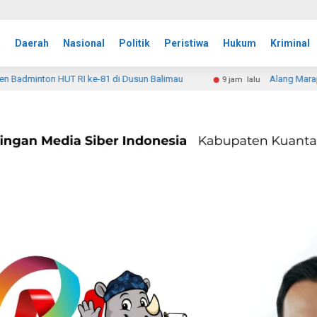
a
Daerah
Nasional
Politik
Peristiwa
Hukum
Kriminal
alimau
Alang Marapi Satresnarkoba Polres Padang Panjan
9 jam lalu