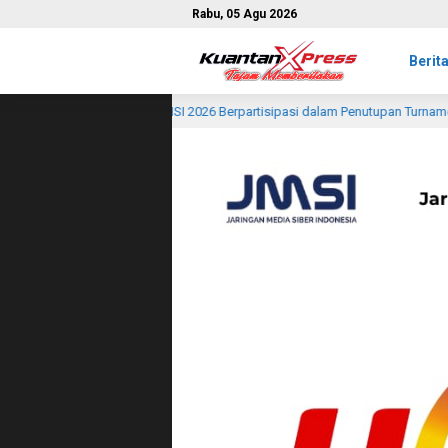
Rabu, 05 Agu 2026
Berit
erpartisipasi dalam Penutupan Turnamen Badminton HUT RI ke-81 di Dusun B