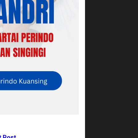
t Post