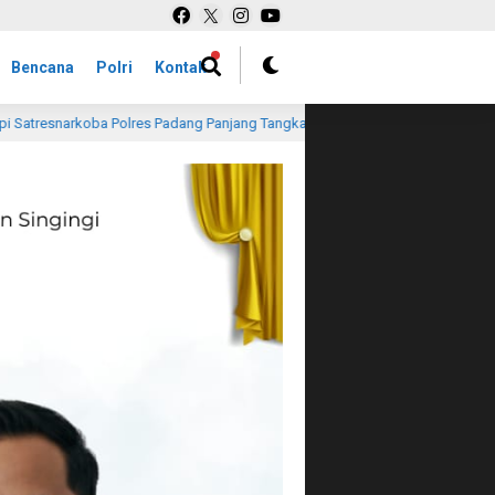
Bencana
Polri
Kontak
g Tangkap Pria Diduga Simpan Enam Paket Ganja di X Koto
11 jam lal