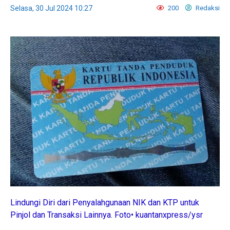
Selasa, 30 Jul 2024 10:27
200
Redaksi
Lindungi Diri dari Penyalahgunaan NIK dan KTP untuk
Pinjol dan Transaksi Lainnya. Foto• kuantanxpress/ysr