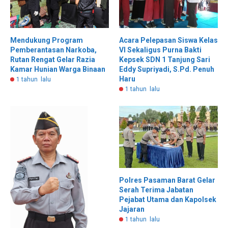
Mendukung Program
Acara Pelepasan Siswa Kelas
Pemberantasan Narkoba,
VI Sekaligus Purna Bakti
Rutan Rengat Gelar Razia
Kepsek SDN 1 Tanjung Sari
Kamar Hunian Warga Binaan
Eddy Supriyadi, S.Pd. Penuh
Haru
1 tahun lalu
1 tahun lalu
Polres Pasaman Barat Gelar
Serah Terima Jabatan
Pejabat Utama dan Kapolsek
Jajaran
1 tahun lalu