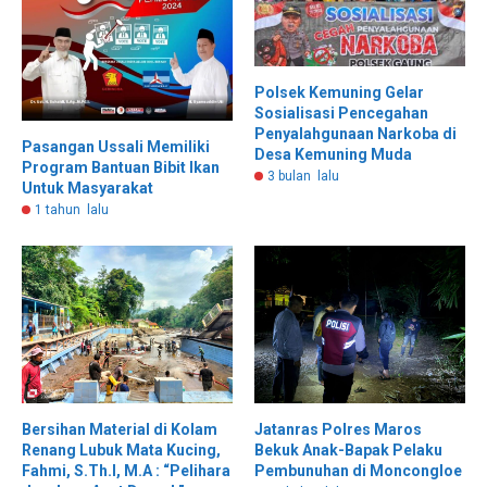
Polsek Kemuning Gelar
Sosialisasi Pencegahan
Penyalahgunaan Narkoba di
Pasangan Ussali Memiliki
Desa Kemuning Muda
Program Bantuan Bibit Ikan
3 bulan lalu
Untuk Masyarakat
1 tahun lalu
Bersihan Material di Kolam
Jatanras Polres Maros
Renang Lubuk Mata Kucing,
Bekuk Anak-Bapak Pelaku
Fahmi, S.Th.I, M.A : “Pelihara
Pembunuhan di Moncongloe