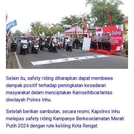
Selain itu, safety riding diharapkan dapat membawa
dampak positif terhadap peningkatan kesadaran
masyarakat dalam menciptakan Kamseltibcarlantas
diwilayah Polres Inhu.
Setelah berikan sambutan, secara resmi, Kapolres Inhu
melepas safety riding Kampanye Berkeselamatan Merah
Putih 2024 dengan rute keliling Kota Rengat.