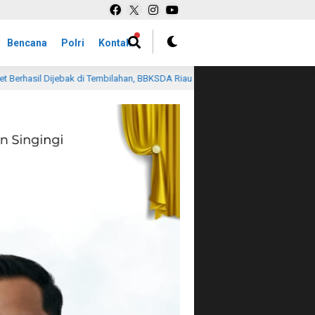
Bencana
Polri
Kontak
n, BBKSDA Riau Lakukan Identifikasi
Pengakuan Pihak Ke
19 jam lalu