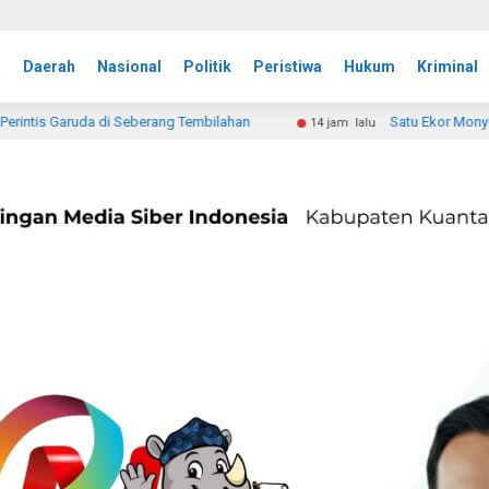
a
Daerah
Nasional
Politik
Peristiwa
Hukum
Kriminal
mbilahan
Satu Ekor Monyet Berhasil Dijebak di Tembilaha
14 jam lalu