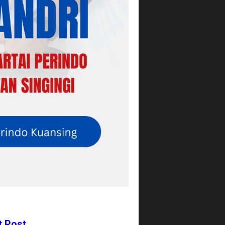
t Post