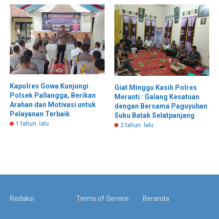
Kapolres Gowa Kunjungi
Giat Minggu Kasih Polres
Polsek Pallangga, Berikan
Meranti : Galang Kesatuan
Arahan dan Motivasi untuk
dengan Bersama Paguyuban
Pelayanan Terbaik
Suku Batak Selatpanjang
1 tahun lalu
2 tahun lalu
Redaksi
Terms of Service
Beranda