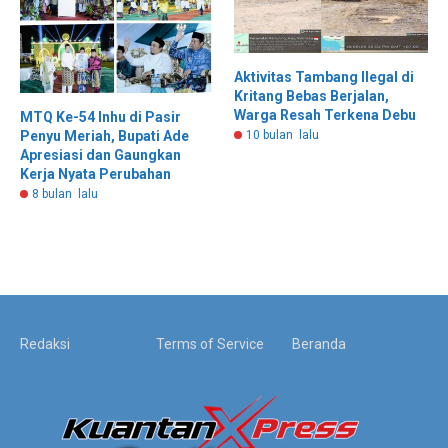
Aktivitas Tambang Ilegal di
Kritang Bebas Berjalan,
Warga Resah Terkena Debu
MTQ Ke-54 Inhu di Pasir
Penyu Meriah, Bupati Ade
10 bulan lalu
Apresiasi dan Gaungkan
Kerja Nyata Perubahan
8 bulan lalu
Redaksi
Terms of Service
Beranda