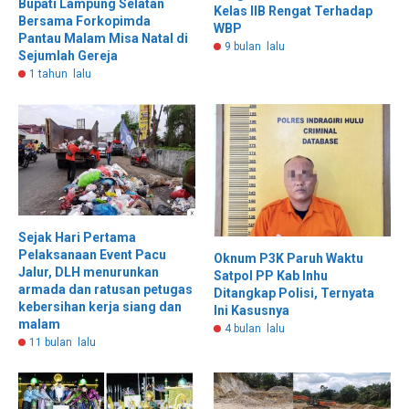
Bupati Lampung Selatan
Kelas llB Rengat Terhadap
Bersama Forkopimda
WBP
Pantau Malam Misa Natal di
9 bulan lalu
Sejumlah Gereja
1 tahun lalu
Sejak Hari Pertama
Pelaksanaan Event Pacu
Oknum P3K Paruh Waktu
Jalur, DLH menurunkan
Satpol PP Kab Inhu
armada dan ratusan petugas
Ditangkap Polisi, Ternyata
kebersihan kerja siang dan
Ini Kasusnya
malam
4 bulan lalu
11 bulan lalu