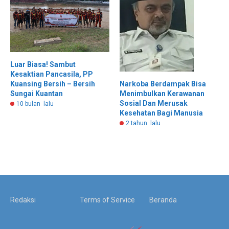
Luar Biasa! Sambut
Kesaktian Pancasila, PP
Narkoba Berdampak Bisa
Kuansing Bersih – Bersih
Menimbulkan Kerawanan
Sungai Kuantan
Sosial Dan Merusak
10 bulan lalu
Kesehatan Bagi Manusia
2 tahun lalu
Redaksi
Terms of Service
Beranda