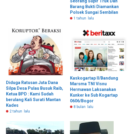
Seorang Supir Truk Dan
Barang Bukti Diamankan
Polsek Sungai Sembilan
1 tahun lalu
Kaskogartap II/Bandung
Diduga Ratusan Juta Dana
Marsma TNI Visnu
Silpa Desa Pulau Busuk Raib,
Hermawan Laksanakan
Ketua BPD : Kami Sudah
Kunker ke Sub Kogartap
berulang Kali Surati Mantan
0606/Bogor
Kades
8 bulan lalu
2 tahun lalu