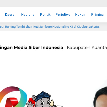
a
Daerah
Nasional
Politik
Peristiwa
Hukum
Kriminal
bore Nasional Ke XII di Cibubur Jakarta.
Kasdim 0314/Inh
1 hari lalu