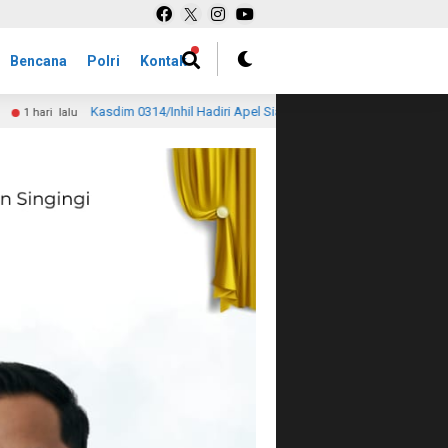
Bencana
Polri
Kontak
il Hadiri Apel Siaga Karhutla, Tegaskan Komitmen TNI Perkuat Pencegahan di