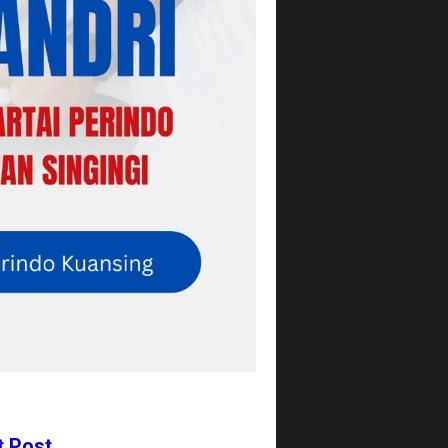
t Post