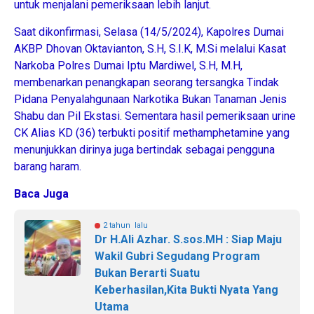
untuk menjalani pemeriksaan lebih lanjut.
Saat dikonfirmasi, Selasa (14/5/2024), Kapolres Dumai
AKBP Dhovan Oktavianton, S.H, S.I.K, M.Si melalui Kasat
Narkoba Polres Dumai Iptu Mardiwel, S.H, M.H,
membenarkan penangkapan seorang tersangka Tindak
Pidana Penyalahgunaan Narkotika Bukan Tanaman Jenis
Shabu dan Pil Ekstasi. Sementara hasil pemeriksaan urine
CK Alias KD (36) terbukti positif methamphetamine yang
menunjukkan dirinya juga bertindak sebagai pengguna
barang haram.
Baca Juga
2 tahun lalu
Dr H.Ali Azhar. S.sos.MH : Siap Maju
Wakil Gubri Segudang Program
Bukan Berarti Suatu
Keberhasilan,Kita Bukti Nyata Yang
Utama