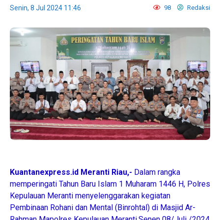
Senin, 8 Jul 2024 11:46
98
Redaksi
Kuantanexpress.id Meranti Riau,-
Dalam rangka
memperingati Tahun Baru Islam 1 Muharam 1446 H, Polres
Kepulauan Meranti menyelenggarakan kegiatan
Pembinaan Rohani dan Mental (Binrohtal) di Masjid Ar-
Rahman Mapolres Kepulauan Meranti,Senen 08/Juli /2024