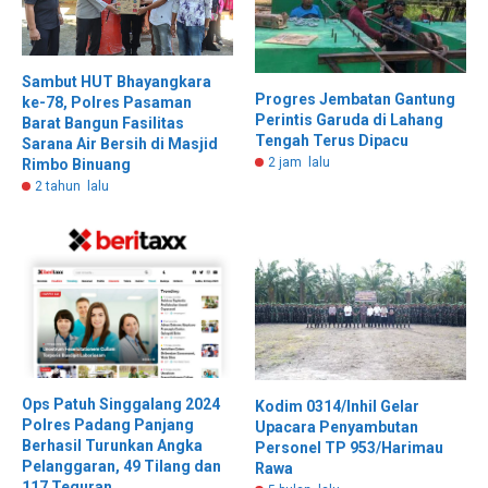
Sambut HUT Bhayangkara
Progres Jembatan Gantung
ke-78, Polres Pasaman
Perintis Garuda di Lahang
Barat Bangun Fasilitas
Tengah Terus Dipacu
Sarana Air Bersih di Masjid
2 jam lalu
Rimbo Binuang
2 tahun lalu
Ops Patuh Singgalang 2024
Kodim 0314/Inhil Gelar
Polres Padang Panjang
Upacara Penyambutan
Berhasil Turunkan Angka
Personel TP 953/Harimau
Pelanggaran, 49 Tilang dan
Rawa
117 Teguran