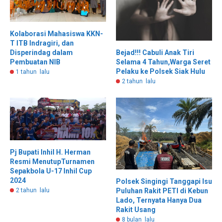
Kolaborasi Mahasiswa KKN-
T ITB Indragiri, dan
Bejad!!! Cabuli Anak Tiri
Disperindag dalam
Selama 4 Tahun,Warga Seret
Pembuatan NIB
Pelaku ke Polsek Siak Hulu
1 tahun lalu
2 tahun lalu
Pj Bupati Inhil H. Herman
Resmi MenutupTurnamen
Sepakbola U-17 Inhil Cup
2024
Polsek Singingi Tanggapi Isu
Puluhan Rakit PETI di Kebun
2 tahun lalu
Lado, Ternyata Hanya Dua
Rakit Usang
8 bulan lalu