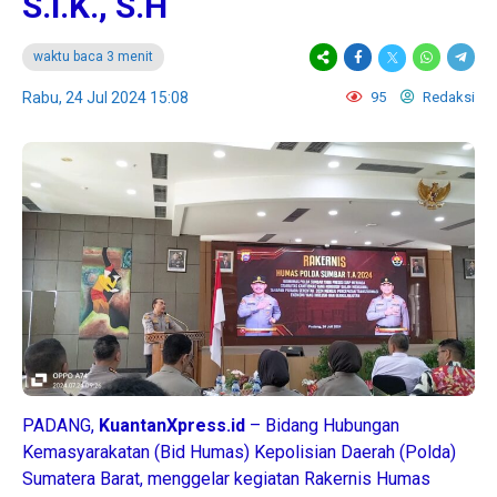
S.I.K., S.H
waktu baca 3 menit
Rabu, 24 Jul 2024 15:08
95
Redaksi
PADANG,
KuantanXpress.id
– Bidang Hubungan
Kemasyarakatan (Bid Humas) Kepolisian Daerah (Polda)
Sumatera Barat, menggelar kegiatan Rakernis Humas