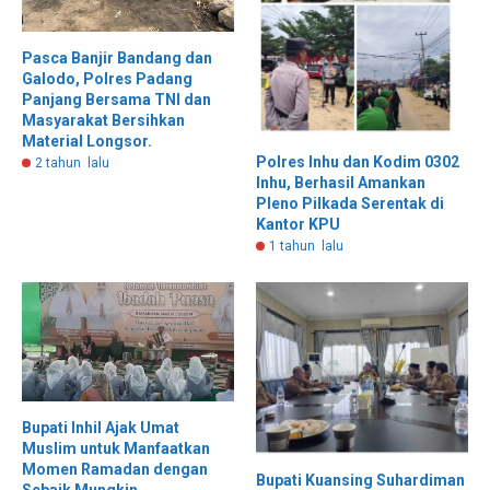
Pasca Banjir Bandang dan
Galodo, Polres Padang
Panjang Bersama TNI dan
Masyarakat Bersihkan
Material Longsor.
Polres Inhu dan Kodim 0302
2 tahun lalu
Inhu, Berhasil Amankan
Pleno Pilkada Serentak di
Kantor KPU
1 tahun lalu
Bupati Inhil Ajak Umat
Muslim untuk Manfaatkan
Momen Ramadan dengan
Bupati Kuansing Suhardiman
Sebaik Mungkin