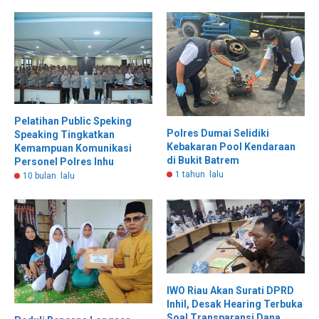
Pelatihan Public Speking
Polres Dumai Selidiki
Speaking Tingkatkan
Kebakaran Pool Kendaraan
Kemampuan Komunikasi
di Bukit Batrem
Personel Polres Inhu
1 tahun lalu
10 bulan lalu
IWO Riau Akan Surati DPRD
Inhil, Desak Hearing Terbuka
Soal Transparansi Dana