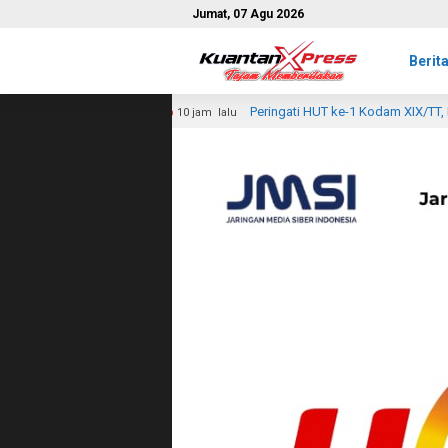
Jumat, 07 Agu 2026
Berit
Peringati HUT ke-1 Kodam XIX/TT, Kodim 0314/Inhil Gelar Ziarah
0 jam lalu