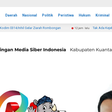
a
Daerah
Nasional
Politik
Peristiwa
Hukum
Kriminal
 Rombongan
Tak Ada Kejelasan, Ahli Waris Minta Langka
12 jam lalu