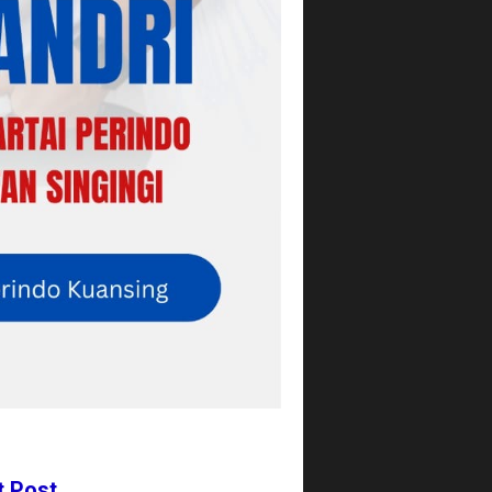
t Post