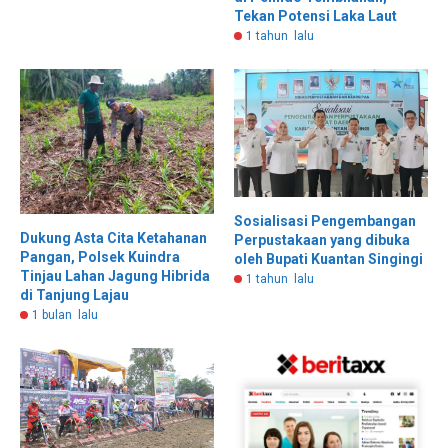
Tekan Potensi Laka Laut
1 tahun lalu
Sosialisasi Pengembangan
Dukung Asta Cita Ketahanan
Perpustakaan yang dibuka
Pangan, Polsek Kuindra
oleh Bupati Kuantan Singingi
Tinjau Lahan Jagung Hibrida
1 tahun lalu
di Tanjung Lajau
1 bulan lalu