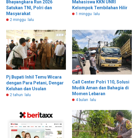
Bhayangkara Run 2026
Mahasiswa KKN UNRI
Satukan TNI, Polri dan
Kelompok Tembilahan Hilir
Masyarakat
1 minggu lalu
2 minggu lalu
Pj Bupati Inhil Temu Wicara
Call Center Polri 110, Solusi
dengan Para Petani, Dengar
Mudik Aman dan Bahagia di
Keluhan dan Usulan
Momen Lebaran
2 tahun lalu
4 bulan lalu