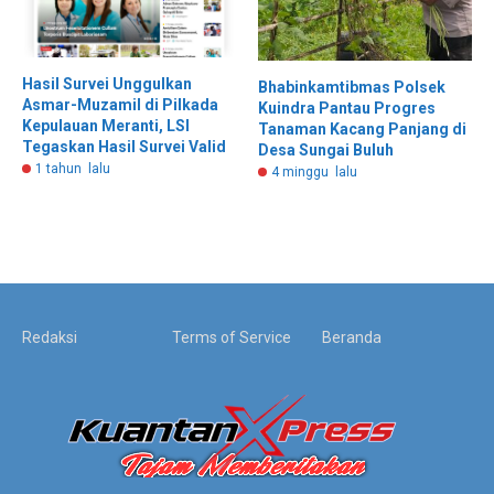
Hasil Survei Unggulkan
Bhabinkamtibmas Polsek
Asmar-Muzamil di Pilkada
Kuindra Pantau Progres
Kepulauan Meranti, LSI
Tanaman Kacang Panjang di
Tegaskan Hasil Survei Valid
Desa Sungai Buluh
1 tahun lalu
4 minggu lalu
Redaksi
Terms of Service
Beranda