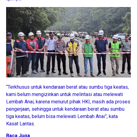
“Terkhusus untuk kendaraan berat atau sumbu tiga keatas,
kami belum mengizinkan untuk melintasi atau melewati
Lembah Anai, karena menurut pihak HKI, masih ada proses
pengerjaan, sehingga untuk kendaraan berat atau sumbu
tiga keatas, belum bisa melewati Lembah Anai”, kata
Kasat Lantas.
Baca Juga