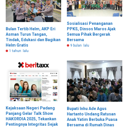
Sosialisasi Penanganan
PPKS, Dinsos Maros Ajak
Bulan Tertib Helm, AKP Eri
Semua Pihak Bergerak
Asman Turun Tangan,
Bersama
Tindak, Edukasi dan Bagikan
Helm Gratis
9 bulan lalu
1 tahun lalu
Kejaksaan Negeri Padang
Bupati Inhu Ade Agus
Panjang Gelar Talk Show
Hartanto Undang Ratusan
HAKORDIA 2025, Tekankan
Anak Yatim Berbuka Puasa
Pentingnya Integritas Sejak
Bersama di Rumah Dinas