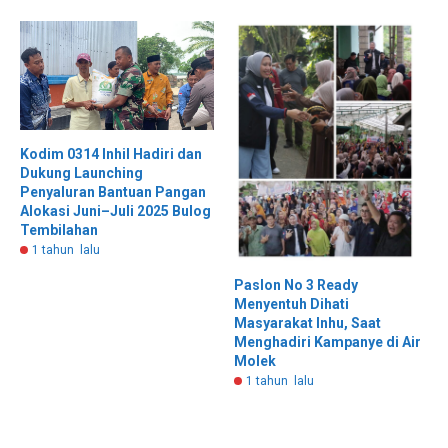
Kodim 0314 Inhil Hadiri dan
Dukung Launching
Penyaluran Bantuan Pangan
Alokasi Juni–Juli 2025 Bulog
Tembilahan
1 tahun lalu
Paslon No 3 Ready
Menyentuh Dihati
Masyarakat Inhu, Saat
Menghadiri Kampanye di Air
Molek
1 tahun lalu