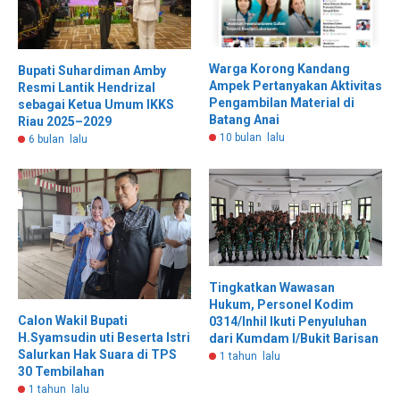
Warga Korong Kandang
Bupati Suhardiman Amby
Ampek Pertanyakan Aktivitas
Resmi Lantik Hendrizal
Pengambilan Material di
sebagai Ketua Umum IKKS
Batang Anai
Riau 2025–2029
10 bulan lalu
6 bulan lalu
Tingkatkan Wawasan
Hukum, Personel Kodim
Calon Wakil Bupati
0314/Inhil Ikuti Penyuluhan
H.Syamsudin uti Beserta Istri
dari Kumdam I/Bukit Barisan
Salurkan Hak Suara di TPS
1 tahun lalu
30 Tembilahan
1 tahun lalu